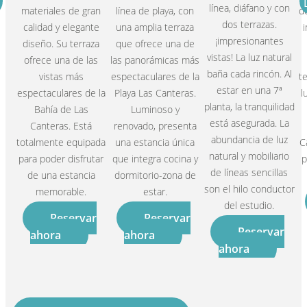
línea, diáfano y con
materiales de gran
línea de playa, con
d
dos terrazas.
calidad y elegante
una amplia terraza
¡impresionantes
diseño. Su terraza
que ofrece una de
vistas! La luz natural
ofrece una de las
las panorámicas más
baña cada rincón. Al
vistas más
espectaculares de la
t
estar en una 7ª
espectaculares de la
Playa Las Canteras.
l
planta, la tranquilidad
Bahía de Las
Luminoso y
está asegurada. La
Canteras. Está
renovado, presenta
abundancia de luz
totalmente equipada
una estancia única
C
natural y mobiliario
para poder disfrutar
que integra cocina y
p
de líneas sencillas
de una estancia
dormitorio-zona de
son el hilo conductor
memorable.
estar.
del estudio.
Reservar
Reservar
Reservar
ahora
ahora
ahora