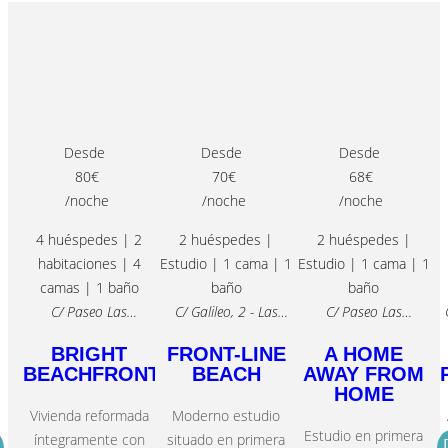
Desde
Desde
Desde
80€
70€
68€
/noche
/noche
/noche
4 huéspedes | 2
2 huéspedes |
2 huéspedes |
habitaciones | 4
Estudio | 1 cama | 1
Estudio | 1 cama | 1
camas | 1 baño
baño
baño
C/ Paseo Las
C/ Galileo, 2 - Las
C/ Paseo Las
Canteras, 5 - Las
Palmas De Gran
Canteras, 48 - Las
1
BRIGHT
FRONT-LINE
A HOME
Palmas De Gran
Canaria
Palmas De Gran
BEACHFRONT
BEACH
AWAY FROM
Canaria
Canaria
HOME
Vivienda reformada
Moderno estudio
Estudio en primera
íntegramente con
situado en primera